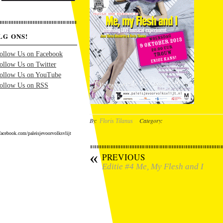
LG ONS!
By:
Category:
Floris Tilanus
acebook.com/paleisjevoorvolksvlijt
«
PREVIOUS
Editie #4 Me, My Flesh and I