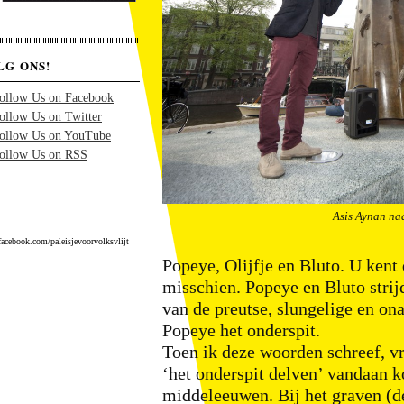
LG ONS!
Asis Aynan na
acebook.com/paleisjevoorvolksvlijt
Popeye, Olijfje en Bluto. U kent
misschien. Popeye en Bluto strij
van de preutse, slungelige en ona
Popeye het onderspit.
Toen ik deze woorden schreef, vr
‘het onderspit delven’ vandaan k
middeleeuwen. Bij het graven (de