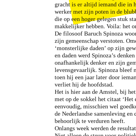
gracht is er altijd iemand die in
werker met zijn poten in de blu
die op een hoger gelegen stuk sta
makkelijker hebben. Voila: het o
De filosoof Baruch Spinoza woo
zijn gemeenschap verstoten. Omda
‘monsterlijke daden’ op zijn gew
en daden werd Spinoza’s denken
onafhankelijk denker en zijn gem
levensgevaarlijk. Spinoza bleef
toen hij een jaar later door iem
verliet hij de hoofdstad.
Het is hier aan de Amstel, bij h
met op de sokkel het citaat ‘Het d
eenvoudig, misschien wel goedk
de Nederlandse samenleving en d
behoorlijk te verduren heeft.
Onlangs week werden de resultat
Niet alleen de steun voor politie